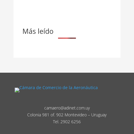
Más leído
camaero@adinet.com.uy
Colonia 981 of. 902 Montevideo – Uruguay
Tel. 2902 6256