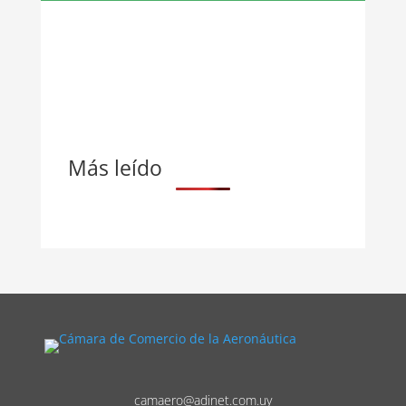
Más leído
camaero@adinet.com.uy