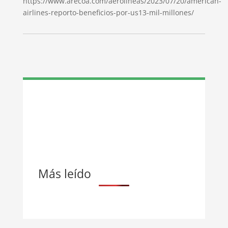
https://www.arecoa.com/aerolineas/2023/07/20/american-
airlines-reporto-beneficios-por-us13-mil-millones/
Más leído