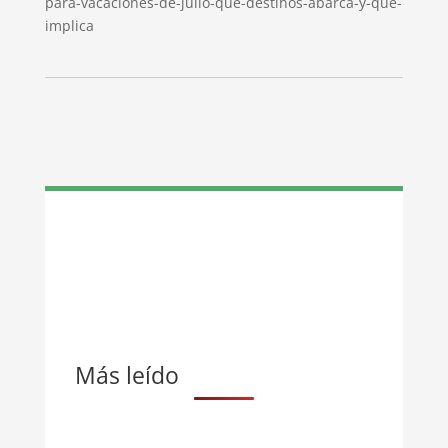
para-vacaciones-de-julio-que-destinos-abarca-y-que-
implica
Más leído