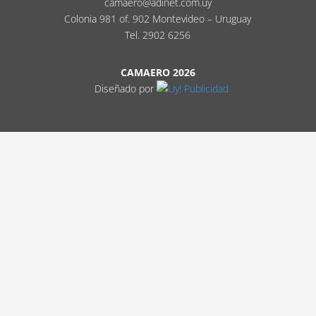
camaero@adinet.com.uy
Colonia 981 of. 902 Montevideo – Uruguay
Tel. 2902 6256
CAMAERO 2026
Diseñado por