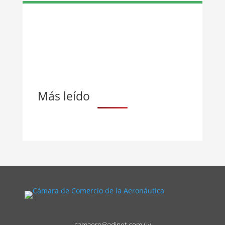
Más leído
camaero@adinet.com.uy