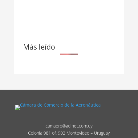
Más leído
camaero@adinet.com.uy
Colonia 981 of. 902 Montevideo – Uruguay