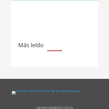
Más leído
camaero@adinet.com.uy