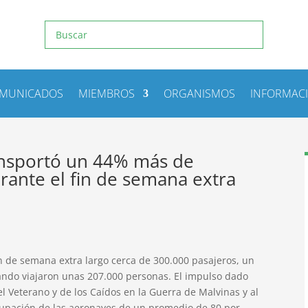
MUNICADOS
MIEMBROS
ORGANISMOS
INFORMAC
ansportó un 44% más de
rante el fin de semana extra
in de semana extra largo cerca de 300.000 pasajeros, un
ndo viajaron unas 207.000 personas. El impulso dado
el Veterano y de los Caídos en la Guerra de Malvinas y al
cupación de las aeronaves de un promedio de 80 por