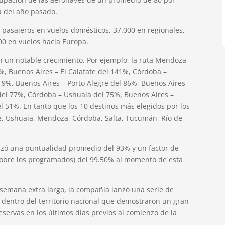
a del año pasado.
0 pasajeros en vuelos domésticos, 37.000 en regionales,
600 en vuelos hacia Europa.
 un notable crecimiento. Por ejemplo, la ruta Mendoza –
, Buenos Aires – El Calafate del 141%, Córdoba –
19%, Buenos Aires – Porto Alegre del 86%, Buenos Aires –
 del 77%, Córdoba – Ushuaia del 75%, Buenos Aires –
l 51%. En tanto que los 10 destinos más elegidos por los
ate, Ushuaia, Mendoza, Córdoba, Salta, Tucumán, Río de
anzó una puntualidad promedio del 93% y un factor de
sobre los programados) del 99.50% al momento de esta
 semana extra largo, la compañía lanzó una serie de
 dentro del territorio nacional que demostraron un gran
servas en los últimos días previos al comienzo de la