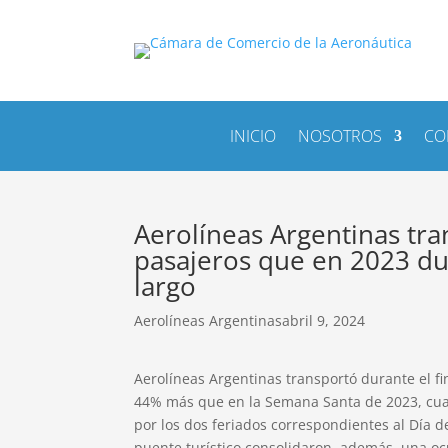
INICIO
NOSOTROS
CO
Aerolíneas Argentinas tr
pasajeros que en 2023 du
largo
Aerolíneas Argentinas
abril 9, 2024
Aerolíneas Argentinas transportó durante el f
44% más que en la Semana Santa de 2023, cua
por los dos feriados correspondientes al Día d
puente turístico consolidaron, además, una o