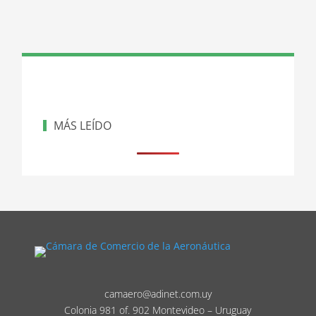
MÁS LEÍDO
camaero@adinet.com.uy
Colonia 981 of. 902 Montevideo – Uruguay