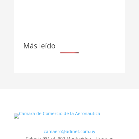
Más leído
camaero@adinet.com.uy
Colonia 981 of. 902 Montevideo – Uruguay