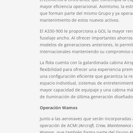
mayor eficiencia operacional. Asimismo, la es
que forman parte del mismo Grupo y ya operan
mantenimiento de estos nuevos activos.
El A330-900 le proporciona a GOL la mayor ren
fuselaje ancho. Al ofrecer importantes ahorro
modelos de generaciones anteriores, le permi
internacionales manteniendo su compromiso c
La flota cuenta con la galardonada cabina Air
flexibilidad para ofrecer una experiencia pr
una configuración eficiente que garantiza la r
espacio individual, sistemas de entretenimie
mayor capacidad de equipaje y una cabina más
de iluminación de última generación diseñado p
Operación Wamos
Junto a las aeronaves que serán incorporadas 
operación de ACMI
(Aircraft, Crew, Maintenance
Wamos, que también forma parte del Grupo Ab