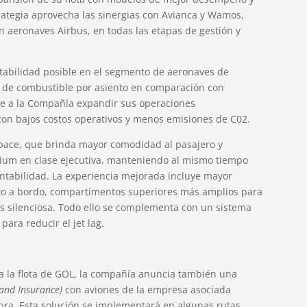
trategia aprovecha las sinergias con Avianca y Wamos,
 aeronaves Airbus, en todas las etapas de gestión y
tabilidad posible en el segmento de aeronaves de
s de combustible por asiento en comparación con
te a la Compañía expandir sus operaciones
on bajos costos operativos y menos emisiones de C02.
space, que brinda mayor comodidad al pasajero y
emium en clase ejecutiva, manteniendo al mismo tiempo
entabilidad. La experiencia mejorada incluye mayor
nto a bordo, compartimentos superiores más amplios para
 silenciosa. Todo ello se complementa con un sistema
ara reducir el jet lag.
a la flota de GOL, la compañía anuncia también una
 and Insurance)
con aviones de la empresa asociada
ra. Esta solución se implementará en algunas rutas