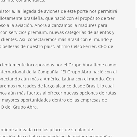
storia, la llegada de aviones de este porte nos permitirá
losamente brasileña, que nació con el propósito de ‘Ser
eso a la aviación. Ahora alcanzamos la madurez para
 con servicios premium, nuevas categorías de asientos y
clientes. Así, conectaremos más Brasil con el mundo y
bellezas de nuestro país”, afirmó Celso Ferrer, CEO de
recientemente incorporadas por el Grupo Abra tiene como
 internacional de la Compañía. “El Grupo Abra nació con el
 conectando aún más a América Latina con el mundo. Con
aremos mercados de largo alcance desde Brasil, lo cual
mos aún más fuertes al ofrecer nuevas opciones de rutas
r mayores oportunidades dentro de las empresas de
EO del Grupo Abra.
tiene alineada con los pilares de su plan de
xpansión de su flota con modelos de mejor desempeño y