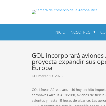
INICIO
NOSOTROS
CO
GOL incorporará aviones A
proyecta expandir sus op
Europa
GOL
marzo 13, 2026
GOL Líneas Aéreas anunció hoy un hito importa
aeronaves Airbus A330-900, aviones de fusel
asientos y hasta 15 horas de alcance. Las aero
2027, y permitirán que la Compañía opere vuel