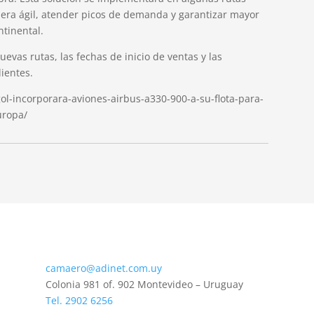
ra ágil, atender picos de demanda y garantizar mayor
ntinental.
vas rutas, las fechas de inicio de ventas y las
ientes.
ol-incorporara-aviones-airbus-a330-900-a-su-flota-para-
uropa/
camaero@adinet.com.uy
Colonia 981 of. 902 Montevideo – Uruguay
Tel. 2902 6256