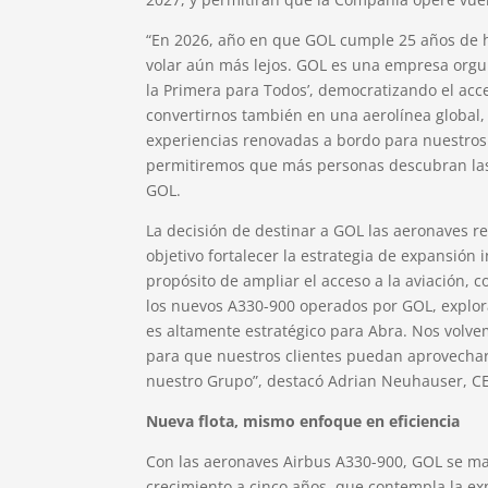
“En 2026, año en que GOL cumple 25 años de hi
volar aún más lejos. GOL es una empresa orgul
la Primera para Todos’, democratizando el acc
convertirnos también en una aerolínea global,
experiencias renovadas a bordo para nuestros 
permitiremos que más personas descubran las 
GOL.
La decisión de destinar a GOL las aeronaves 
objetivo fortalecer la estrategia de expansión
propósito de ampliar el acceso a la aviación,
los nuevos A330-900 operados por GOL, explor
es altamente estratégico para Abra. Nos volve
para que nuestros clientes puedan aprovecha
nuestro Grupo”, destacó Adrian Neuhauser, C
Nueva flota, mismo enfoque en eficiencia
Con las aeronaves Airbus A330-900, GOL se man
crecimiento a cinco años, que contempla la e