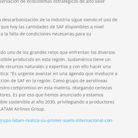
ervación de ecosistemas estratégicos de alto valor
la descarbonización de la industria sigue siendo el uso de
 que hoy las cantidades de SAF disponibles a nivel
a la falta de condiciones necesarias para su
ndo uno de los grandes retos que enfrentan los diversos
stible producido en esta región. Sudamérica tiene un
e recursos naturales y expertise y con ello hacer una
mática: “Es urgente avanzar en una agenda que involucre a
cción de SAF en la región. Como grupo de aerolíneas
uestro compromiso en esta materia, otorgando certezas
ctores. Es por eso que hemos anunciado y estamos
le sostenible al año 2030, privilegiando a productores
LATAM Airlines Group.
rupo-latam-realiza-su-primer-vuelo-internacional-con-