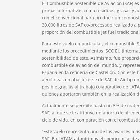
El Combustible Sostenible de Aviación (SAF) e
primas alternativas como residuos, grasas y ac
con el convencional para producir un combusti
30.000 litros de SAF co-procesado realizado a p
proporción del combustible jet fuel tradicional
Para este vuelo en particular, el combustible 
mediante los procedimientos ISCC EU (Internati
sostenibilidad de este. Asimismo, fue proporc
combustible de aviación del mundo, y represe
España en la refinería de Castellón. Con este 
aerolíneas en abastecerse de SAF de Air bp en
posible gracias al trabajo colaborativo de LA
quienes aportaron también en la realización d
Actualmente se permite hasta un 5% de materi
SAF, al que se le atribuye un ahorro de alrede
ciclo de vida, en comparación con el combustib
“Este vuelo representa uno de los avances más
SAF. En LATAM adquirimos el compromiso de ap