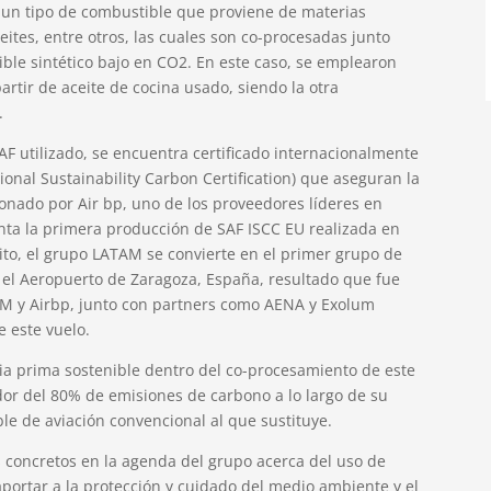
s un tipo de combustible que proviene de materias
eites, entre otros, las cuales son co-procesadas junto
ble sintético bajo en CO2. En este caso, se emplearon
artir de aceite de cocina usado, siendo la otra
.
SAF utilizado, se encuentra certificado internacionalmente
onal Sustainability Carbon Certification) que aseguran la
ionado por Air bp, uno de los proveedores líderes en
nta la primera producción de SAF ISCC EU realizada en
hito, el grupo LATAM se convierte en el primer grupo de
 el Aeropuerto de Zaragoza, España, resultado que fue
TAM y Airbp, junto con partners como AENA y Exolum
e este vuelo.
a prima sostenible dentro del co-procesamiento de este
dor del 80% de emisiones de carbono a lo largo de su
le de aviación convencional al que sustituye.
 concretos en la agenda del grupo acerca del uso de
ortar a la protección y cuidado del medio ambiente y el