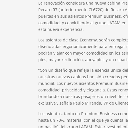
La renovación considera una nueva cabina Pre
Recaro R7 (anteriormente CL6720) de Recaro Air
puertas en sus asientos Premium Business, of
comodidad, y convirtiendo al grupo LATAM en 
esta nueva experiencia.
Los asientos de clase Economy, serán complet
diseño adas ergonómicamente para entregar m
podrán viajar con mayor comodidad en los asi
pies, mayor reclinación, apoyapies y un espaci
“Con un diseño que refleja la esencia única d
nuestras nuevas cabinas han sido creadas pen
mundial. Los nuevos asientos Premium Busine
comodidad, privacidad y elegancia. Estas reno
brindando a nuestros pasajeros un nivel de co
exclusiva”, señala Paulo Miranda, VP de Clien
Los asientos, tanto en Premium Business como
hasta un 70%, material con el que ya cuenta l
un pasillo) del grupo LATAM. Este revestimien