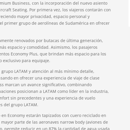
mium Business, con la incorporación del nuevo asiento
craft Seating. Por primera vez, los viajeros contarán con
reciendo mayor privacidad, espacio personal y
el primer grupo de aerolíneas de Sudamérica en ofrecer
amente renovados por butacas de última generación,
ás espacio y comodidad. Asimismo, los pasajeros
entos Economy Plus, que brindan más espacio para los
o exclusivo para equipaje.
el grupo LATAM y atención al más mínimo detalle,
sando en ofrecer una experiencia de viaje de clase
ss marcan un avance significativo, combinando
vaciones posicionan a LATAM como líder en la industria,
nfort sin precedentes y una experiencia de vuelo
tes del grupo LATAM.
 en Economy estarán tapizados con cuero reciclado en
a mayor parte de las aeronaves narrow body (aviones de
to, permite reducir en un 87% la cantidad de agua usada