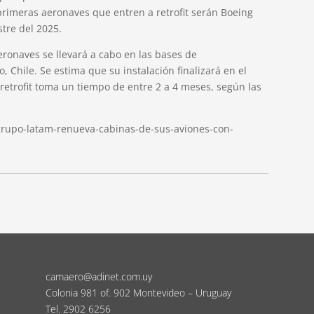
s primeras aeronaves que entren a retrofit serán Boeing
tre del 2025.
eronaves se llevará a cabo en las bases de
, Chile. Se estima que su instalación finalizará en el
etrofit toma un tiempo de entre 2 a 4 meses, según las
grupo-latam-renueva-cabinas-de-sus-aviones-con-
camaero@adinet.com.uy
Colonia 981 of. 902 Montevideo – Uruguay
Tel. 2902 6256