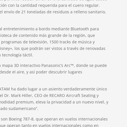
ión con la cantidad requerida para el cuero regular.
l envío de 21 toneladas de residuos a relleno sanitario,
al entretenimiento a bordo mediante Bluetooth para
blioteca de contenido más grande de la región, que
e programas de televisión, 1500 tracks de música y
sney+, los que podrán ser vistos a través de renovadas
tecnología táctil.
n mapa 3D interactivo Panasonic’s Arc™, donde se puede
esde el aire, y así poder descubrir lugares
LATAM ha dado lugar a un asiento verdaderamente único
 el Dr. Mark Hiller, CEO de RECARO Aircraft Seating y
odidad premium, eleva la privacidad a un nuevo nivel, y
rcado sudamericano”.
0 son Boeing 787-8, que operan en vuelos internacionales
 que operan tanto en vuelos internacionales como en