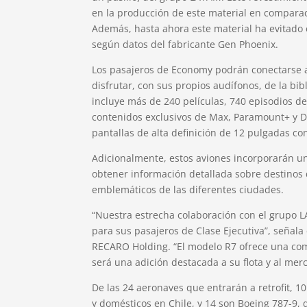
en la producción de este material en comparac
Además, hasta ahora este material ha evitado e
según datos del fabricante Gen Phoenix.
Los pasajeros de Economy podrán conectarse 
disfrutar, con sus propios audífonos, de la bi
incluye más de 240 películas, 740 episodios d
contenidos exclusivos de Max, Paramount+ y Di
pantallas de alta definición de 12 pulgadas con 
Adicionalmente, estos aviones incorporarán u
obtener información detallada sobre destinos d
emblemáticos de las diferentes ciudades.
“Nuestra estrecha colaboración con el grupo 
para sus pasajeros de Clase Ejecutiva”, señala
RECARO Holding. “El modelo R7 ofrece una com
será una adición destacada a su flota y al me
De las 24 aeronaves que entrarán a retrofit, 1
y domésticos en Chile, y 14 son Boeing 787-9,