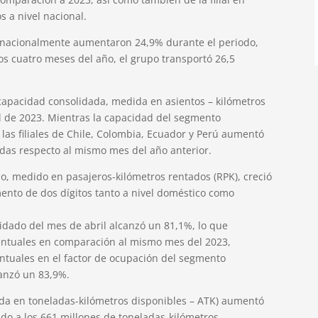
 a nivel nacional.
ternacionalmente aumentaron 24,9% durante el periodo,
os cuatro meses del año, el grupo transportó 26,5
capacidad consolidada, medida en asientos – kilómetros
il de 2023. Mientras la capacidad del segmento
 las filiales de Chile, Colombia, Ecuador y Perú aumentó
todas respecto al mismo mes del año anterior.
ado, medido en pasajeros-kilómetros rentados (RPK), creció
ento de dos dígitos tanto a nivel doméstico como
lidado del mes de abril alcanzó un 81,1%, lo que
entuales en comparación al mismo mes del 2023,
ntuales en el factor de ocupación del segmento
canzó un 83,9%.
da en toneladas-kilómetros disponibles – ATK) aumentó
ndo a los 661 millones de toneladas-kilómetros