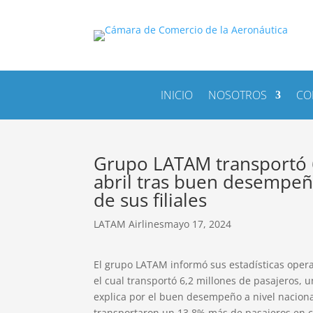
INICIO
NOSOTROS
CO
Grupo LATAM transportó 6
abril tras buen desempe
de sus filiales
LATAM Airlines
mayo 17, 2024
El grupo LATAM informó sus estadísticas oper
el cual transportó 6,2 millones de pasajeros, 
explica por el buen desempeño a nivel nacional
transportaron un 13,8% más de pasajeros en co