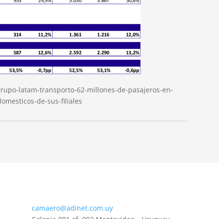
grupo-latam-transporto-62-millones-de-pasajeros-en-
mesticos-de-sus-filiales
camaero@adinet.com.uy