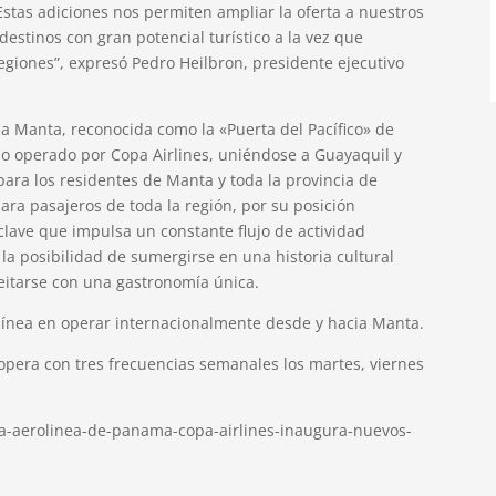
stas adiciones nos permiten ampliar la oferta a nuestros
estinos con gran potencial turístico a la vez que
egiones”, expresó Pedro Heilbron, presidente ejecutivo
cia Manta, reconocida como la «Puerta del Pacífico» de
no operado por Copa Airlines, uniéndose a Guayaquil y
para los residentes de Manta y toda la provincia de
ra pasajeros de toda la región, por su posición
lave que impulsa un constante flujo de actividad
s la posibilidad de sumergirse en una historia cultural
leitarse con una gastronomía única.
olínea en operar internacionalmente desde y hacia Manta.
 opera con tres frecuencias semanales los martes, viernes
/la-aerolinea-de-panama-copa-airlines-inaugura-nuevos-