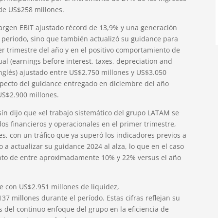
 de US$258 millones.
margen EBIT ajustado récord de 13,9% y una generación
 periodo, sino que también actualizó su guidance para
r trimestre del año y en el positivo comportamiento de
l (earnings before interest, taxes, depreciation and
inglés) ajustado entre US$2.750 millones y US$3.050
specto del guidance entregado en diciembre del año
US$2.900 millones.
ín dijo que «el trabajo sistemático del grupo LATAM se
dos financieros y operacionales en el primer trimestre,
s, con un tráfico que ya superó los indicadores previos a
 a actualizar su guidance 2024 al alza, lo que en el caso
nto de entre aproximadamente 10% y 22% versus el año
re con US$2.951 millones de liquidez,
7 millones durante el período. Estas cifras reflejan su
s del continuo enfoque del grupo en la eficiencia de