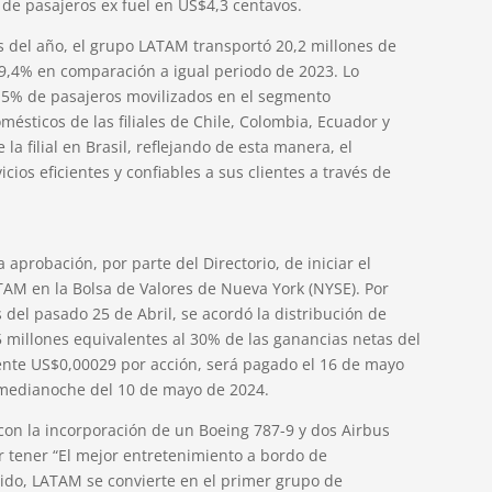
de pasajeros ex fuel en US$4,3 centavos.
es del año, el grupo LATAM transportó 20,2 millones de
9,4% en comparación a igual periodo de 2023. Lo
2,5% de pasajeros movilizados en el segmento
ésticos de las filiales de Chile, Colombia, Ecuador y
a filial en Brasil, reflejando de esta manera, el
os eficientes y confiables a sus clientes a través de
 aprobación, por parte del Directorio, de iniciar el
ATAM en la Bolsa de Valores de Nueva York (NYSE). Por
s del pasado 25 de Abril, se acordó la distribución de
 millones equivalentes al 30% de las ganancias netas del
nte US$0,00029 por acción, será pagado el 16 de mayo
a medianoche del 10 de mayo de 2024.
ió con la incorporación de un Boeing 787-9 y dos Airbus
r tener “El mejor entretenimiento a bordo de
ido, LATAM se convierte en el primer grupo de