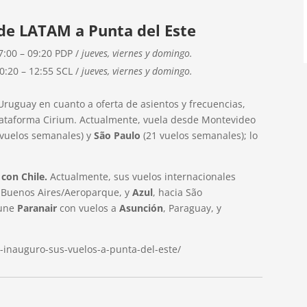
de LATAM a Punta del Este
7:00 – 09:20 PDP /
jueves, viernes y domingo.
0:20 – 12:55 SCL /
jueves, viernes y domingo.
Uruguay en cuanto a oferta de asientos y frecuencias,
lataforma Cirium. Actualmente, vuela desde Montevideo
 vuelos semanales) y
São Paulo
(21 vuelos semanales); lo
 con Chile.
Actualmente, sus vuelos internacionales
a Buenos Aires/Aeroparque, y
Azul
, hacia São
 une
Paranair
con vuelos a
Asunción
, Paraguay, y
m-inauguro-sus-vuelos-a-punta-del-este/