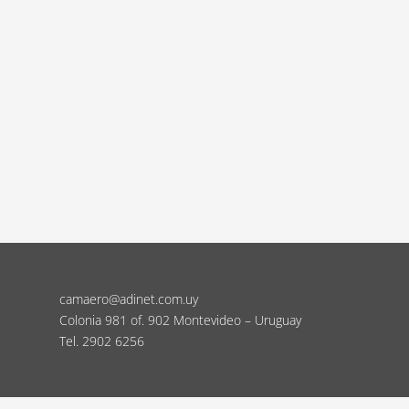
camaero@adinet.com.uy
Colonia 981 of. 902 Montevideo – Uruguay
Tel. 2902 6256