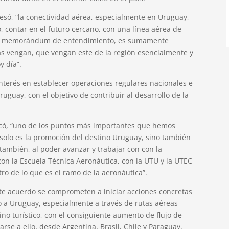
resó, “la conectividad aérea, especialmente en Uruguay,
o, contar en el futuro cercano, con una línea aérea de
ste memorándum de entendimiento, es sumamente
as vengan, que vengan este de la región esencialmente y
y día”.
interés en establecer operaciones regulares nacionales e
ruguay, con el objetivo de contribuir al desarrollo de la
icó, “uno de los puntos más importantes que hemos
solo es la promoción del destino Uruguay, sino también
también, al poder avanzar y trabajar con con la
on la Escuela Técnica Aeronáutica, con la UTU y la UTEC
ro de lo que es el ramo de la aeronáutica”.
este acuerdo se comprometen a iniciar acciones concretas
o a Uruguay, especialmente a través de rutas aéreas
ino turístico, con el consiguiente aumento de flujo de
tarse a ello, desde Argentina, Brasil, Chile y Paraguay.