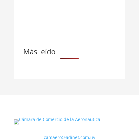
Más leído
camaero@adinet.com.uy