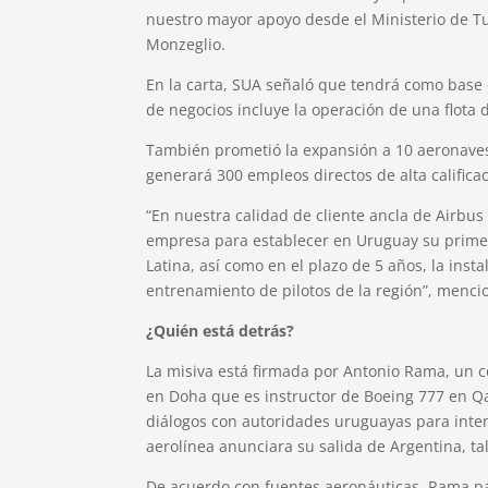
nuestro mayor apoyo desde el Ministerio de Tu
Monzeglio.
En la carta, SUA señaló que tendrá como base 
de negocios incluye la operación de una flota 
También prometió la expansión a 10 aeronaves
generará 300 empleos directos de alta califica
“En nuestra calidad de cliente ancla de Airbus
empresa para establecer en Uruguay su prime
Latina, así como en el plazo de 5 años, la insta
entrenamiento de pilotos de la región”, mencio
¿Quién está detrás?
La misiva está firmada por Antonio Rama, un
en Doha que es instructor de Boeing 777 en 
diálogos con autoridades uruguayas para inten
aerolínea anunciara su salida de Argentina, t
De acuerdo con fuentes aeronáuticas, Rama par