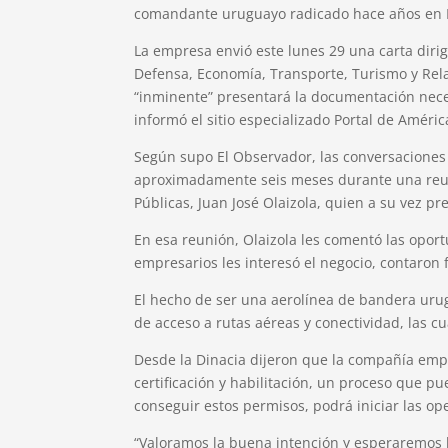
comandante uruguayo radicado hace años en
La empresa envió este lunes 29 una carta dirigi
Defensa, Economía, Transporte, Turismo y Rela
“inminente” presentará la documentación nece
informó el sitio especializado Portal de Améric
Según supo El Observador, las conversaciones 
aproximadamente seis meses durante una reun
Públicas, Juan José Olaizola, quien a su vez pr
En esa reunión, Olaizola les comentó las opor
empresarios les interesó el negocio, contaron
El hecho de ser una aerolínea de bandera uru
de acceso a rutas aéreas y conectividad, las c
Desde la Dinacia dijeron que la compañía empe
certificación y habilitación, un proceso que p
conseguir estos permisos, podrá iniciar las op
“Valoramos la buena intención y esperaremos la