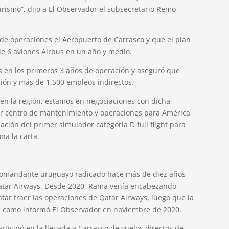
rismo”, dijo a El Observador el subsecretario Remo
de operaciones el Aeropuerto de Carrasco y que el plan
de 6 aviones Airbus en un año y medio.
 en los primeros 3 años de operación y aseguró que
ción y más de 1.500 empleos indirectos.
 en la región, estamos en negociaciones con dicha
r centro de mantenimiento y operaciones para América
lación del primer simulador categoría D full flight para
na la carta.
 comandante uruguayo radicado hace más de diez años
Qatar Airways. Desde 2020, Rama venía encabezando
tar traer las operaciones de Qatar Airways, luego que la
al como informó El Observador en noviembre de 2020.
ticipó en la llegada a Carrasco de vuelos directos de